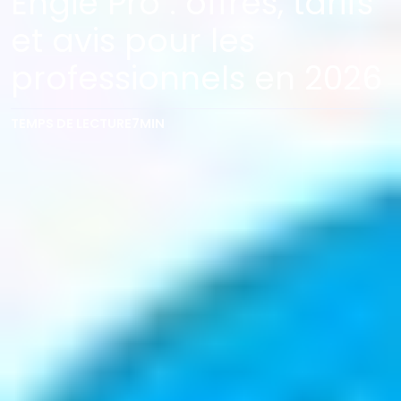
Engie Pro : offres, tarifs
et avis pour les
professionnels en 2026
TEMPS DE LECTURE
7
MIN