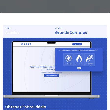
TYPE
SUJETS
Articles
Grands Comptes
Obtenez l’offre idéale