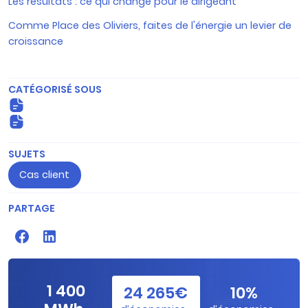
Les résultats : ce qui change pour le dirigeant
Comme Place des Oliviers, faites de l'énergie un levier de
croissance
CATÉGORISÉ SOUS
Courtage
Restauration
SUJETS
Cas client
PARTAGE
1 400
24 265
€
10
%