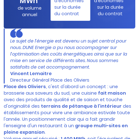
MWh
d’économies
d’économies
sur la durée
sur la durée
de volume
du contrat
du contrat
annuel
Le sujet de l’énergie est devenu un sujet central pour
nous. DUNE Energie a pu nous accompagner sur
l’optimisation des coûts énergétiques ainsi que sur la
mise en service de différents sites. Nous sommes
satisfaits de cet accompagnement.
Vincent Lemaitre
Directeur Général Place des Oliviers
Place des Oliviers
, c'est d'abord un concept : une
brasserie aux saveurs du sud, une cuisine
fait maison
avec des produits de qualité et de saison et touche
d'originalité des
terrains de pétanque à l'intérieur
des
établissements pour vivre une ambiance estivale toute
l'année. Un positionnement clair qui a fait grandir
l'enseigne d'un restaurant à un
groupe multi-sites en
pleine expansion
.
Volume annuel sécurisé :
1 400 MWh
, soit l'équivalent de