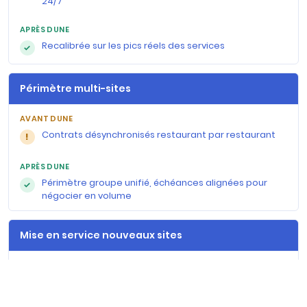
24/7
Recalibrée sur les pics réels des services
✓
Périmètre multi-sites
Contrats désynchronisés restaurant par restaurant
!
Périmètre groupe unifié, échéances alignées pour
✓
négocier en volume
Mise en service nouveaux sites
Sujet bricolé à chaque ouverture, friction au pire
!
moment